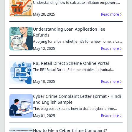
Understanding how to calculate inflation empowers
you to mak...
May 20, 2025
Read more
Understanding Loan Application Fee
Refunds
Applying for a loan, whether it’s for a new home, a car,
or...
May 12, 2025
Read more
RBI Retail Direct Scheme Online Portal
The RBI Retail Direct Scheme enables individual
investors bo...
May 10, 2025
Read more
Cyber Crime Complaint Letter Format - Hindi
and English Sample
This blog post explains how to draft a cyber crime
complaint...
May 01, 2025
Read more
How to File a Cyber Crime Complaint?