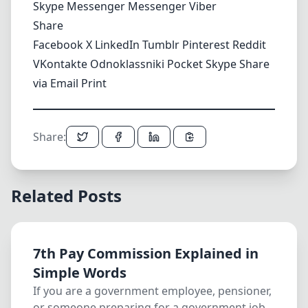
Skype
Messenger
Messenger
Viber
Share
Facebook
X
LinkedIn
Tumblr
Pinterest
Reddit
VKontakte
Odnoklassniki
Pocket
Skype
Share
via Email
Print
Share:
Related Posts
7th Pay Commission Explained in
Simple Words
If you are a government employee, pensioner,
or someone preparing for a government job,