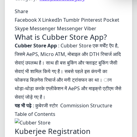
Synthwa
Share
Cyberpu
Facebook
X
LinkedIn
Tumblr
Pinterest
Pocket
Dracula
Skype
Messenger
Messenger
Viber
What is Cubber Store App?
CMYK
Cubber Store App
: Cubber Store एक मर्चेंट ऍप है,
SEASONAL
जिसमे AePS,
Micro ATM
, मोबाइल और DTH रिचार्ज आदि
Valentin
सेवाएं उपलब्ध है। साथ ही बस बुकिंग और फ्लाइट बुकिंग जैसी
Hallowe
सेवाएं भी शामिल किये गए है। सबसे पहले इस कंपनी का
फोकस्ड बिज़नेस रिचार्ज और मनी ट्रांसफर का था। ान
NATURE T
थोड़ा-थोड़ा करके एप्लीकेशन में AePS और माइक्रो एटीएम जैसे
Garden
सेवाएं जोड़े गए है।
Forest
यह भी पढ़े
:
कुबेरजी स्टोर Commission Structure
Table of Contents
Aqua
ELEGANT 
Kuberjee Registration
Luxury