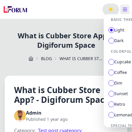
ge
BASIC THE
Light
What is Cubber Store App? -
Dark
Digiforum Space
COLORFUL
BLOG
WHAT IS CUBBER STORE APP? DIGIFORUM SPACE
Cupcake
Coffee
Dim
What is Cubber Store
Sunset
App? - Digiforum Space
Retro
Admin
Lemona
Published 1 year ago
SPECIAL T
Category:
Test post cvategory