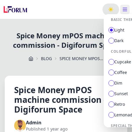
ge
BASIC THE
Light
Spice Money mPOS machine
Dark
commission - Digiforum Space
COLORFUL
BLOG
SPICE MONEY MPOS MACHINE COMMISSION DIGIFORUM SPACE
Cupcake
Coffee
Dim
Spice Money mPOS
Sunset
machine commission -
Retro
Digiforum Space
Lemona
Admin
SPECIAL T
Published 1 year ago