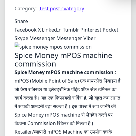
Synthwa
Category:
Test post cvategory
Cyberpu
Share
Dracula
Facebook
X
LinkedIn
Tumblr
Pinterest
Pocket
CMYK
Skype
Messenger
Messenger
Viber
SEASONAL
Spice Money mPOS machine
Valentin
commission
Hallowe
Spice Money mPOS machine commission
:
mPOS (Mobile Point of Sale) एक वायरलेस डिवाइस है
NATURE T
जो कैश रजिस्टर या इलेक्ट्रॉनिक पॉइंट ऑफ़ सेल टर्मिनल का
Garden
कार्य करता है। यह एक किफायती सर्विस है, जो बहुत कम लागत
Forest
में आपकी आमदनी बढ़ा सकता है। इस पोस्ट में आप जानेंगे की
Aqua
Spice Money mPOS machine से लेनदेन करने पर
कितना Commission रिटेलर को मिलता है।
ELEGANT 
Retailer/व्यापारी mPOS Machine का उपयोग करके
Luxury