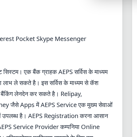
Synthwave
Cyberpunk
Dracula
CMYK
terest
Pocket
Skype
Messenger
SEASONAL THEMES
Valentine
Halloween
ंट सिस्टम। एक बैंक ग्राहक AEPS सर्विस के माध्यम
ा लाभ ले सकते है। इस सर्विस के माध्यम से कॅश
NATURE THEMES
Garden
ैसे बैंकिंग लेनदेन कर सकते है। Relipay,
Forest
y जैसे Apps में
AEPS Service
एक मुख्य सेवाओं
Aqua
में उपलब्ध है।
AEPS Registration
करना आसान
AEPS Service Provider
कम्पनिया Online
ELEGANT THEMES
Luxury