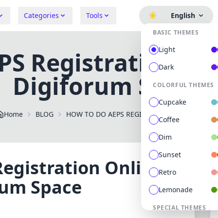
Categories
Tools
English
BASIC THEMES
Light
S Registration Onl
Dark
Digiforum Space
COLORFUL THEMES
Cupcake
Home
BLOG
HOW TO DO AEPS REGISTRATION ONLINE FOR FREE DIGIFORUM
Coffee
Dim
Sunset
egistration Online
Retro
orum Space
Lemonade
SPECIAL THEMES