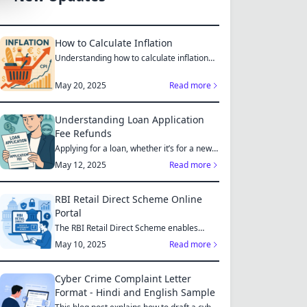
How to Calculate Inflation
Understanding how to calculate inflation
empowers you to mak...
May 20, 2025
Read more
Understanding Loan Application
Fee Refunds
Applying for a loan, whether it’s for a new
home, a car, or...
May 12, 2025
Read more
RBI Retail Direct Scheme Online
Portal
The RBI Retail Direct Scheme enables
individual investors bo...
May 10, 2025
Read more
Cyber Crime Complaint Letter
Format - Hindi and English Sample