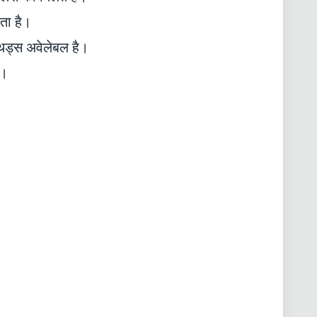
लता है।
थड्स अवेलेबल है।
है।