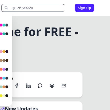
Sign Up
ine for FREE -
 SPACE
Share
New Updates