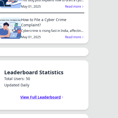
This blog post explains how to draft a cyber
crime complaint...
May 01, 2025
Read more
How to File a Cyber Crime
Complaint?
Cybercrime is rising fast in India, affecting
individuals an...
May 01, 2025
Read more
Leaderboard Statistics
Total Users: 50
Updated Daily
View Full Leaderboard