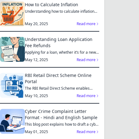
How to Calculate Inflation
Understanding how to calculate inflation
empowers you to mak...
May 20, 2025
Read more
Understanding Loan Application
Fee Refunds
Applying for a loan, whether it’s for a new
home, a car, or...
May 12, 2025
Read more
RBI Retail Direct Scheme Online
Portal
The RBI Retail Direct Scheme enables
individual investors bo...
May 10, 2025
Read more
Cyber Crime Complaint Letter
Format - Hindi and English Sample
This blog post explains how to draft a cyber
crime complaint...
May 01, 2025
Read more