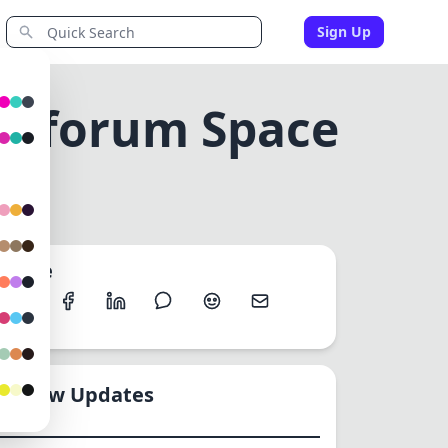
Sign Up
igiforum Space
Share
New Updates