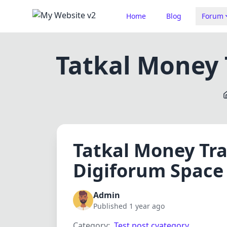
Home
Blog
Forum
Tatkal Money 
Tatkal Money Tra
Digiforum Space
Admin
Published 1 year ago
Category:
Test post cvategory