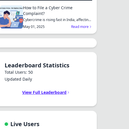
How to File a Cyber Crime
Complaint?
Cybercrime is rising fast in India, affecting
individuals an...
May 01, 2025
Read more
Leaderboard Statistics
Total Users: 50
Updated Daily
View Full Leaderboard
Live Users