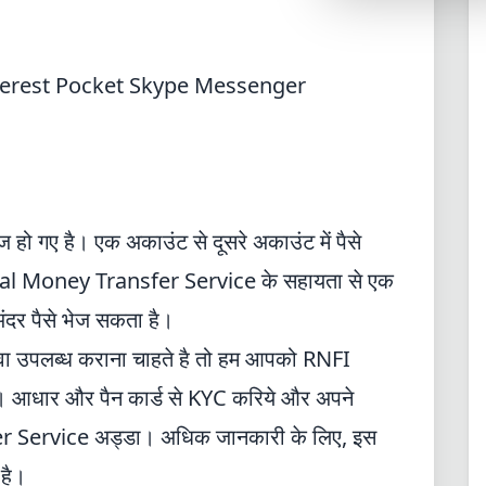
Synthwave
Cyberpunk
terest
Pocket
Skype
Messenger
Dracula
CMYK
SEASONAL THEMES
Valentine
 हो गए है। एक अकाउंट से दूसरे अकाउंट में पैसे
Halloween
tkal Money Transfer Service के सहायता से एक
NATURE THEMES
अंदर पैसे भेज सकता है।
Garden
ेवा उपलब्ध कराना चाहते है तो हम आपको
RNFI
Forest
। आधार और पैन कार्ड से KYC करिये और अपने
Aqua
r Service अड्डा। अधिक जानकारी के लिए, इस
ELEGANT THEMES
 है।
Luxury