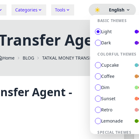
Categories
Tools
English
BASIC THEMES
Light
Transfer Agent - D
Dark
COLORFUL THEMES
Home
BLOG
TATKAL MONEY TRANSFER AGENT DIGIFORUM SPACE
Cupcake
Coffee
nsfer Agent -
Dim
Sunset
Retro
Lemonade
SPECIAL THEMES