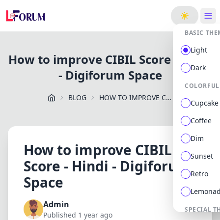
ge
BASIC THE
Light
How to improve CIBIL Score - Hindi
Dark
- Digiforum Space
COLORFUL
BLOG
HOW TO IMPROVE CIBIL SCORE HINDI DIGIFORUM SPACE
Cupcake
Coffee
Dim
How to improve CIBIL
Sunset
Score - Hindi - Digiforum
Retro
Space
Lemona
Admin
SPECIAL T
Published 1 year ago