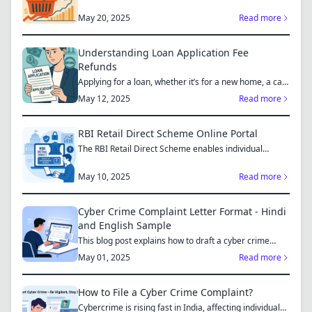
you to mak...
May 20, 2025
Read more
Understanding Loan Application Fee
Refunds
Applying for a loan, whether it’s for a new home, a car,
or...
May 12, 2025
Read more
RBI Retail Direct Scheme Online Portal
The RBI Retail Direct Scheme enables individual
investors bo...
May 10, 2025
Read more
Cyber Crime Complaint Letter Format - Hindi
and English Sample
This blog post explains how to draft a cyber crime
complaint...
May 01, 2025
Read more
How to File a Cyber Crime Complaint?
Cybercrime is rising fast in India, affecting individuals