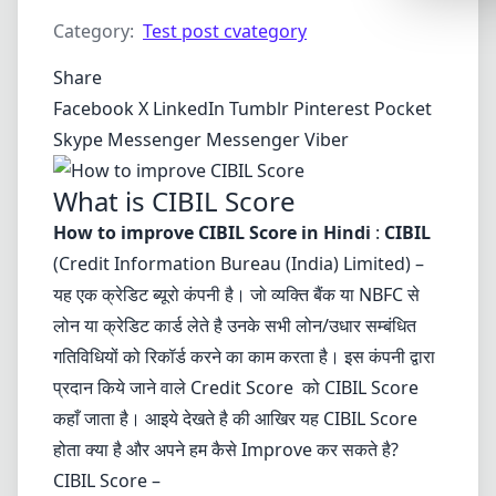
Synthwa
Category:
Test post cvategory
Cyberpu
Share
Dracula
Facebook
X
LinkedIn
Tumblr
Pinterest
Pocket
CMYK
Skype
Messenger
Messenger
Viber
SEASONAL
What is CIBIL Score
Valentin
How to improve CIBIL Score in Hindi
:
CIBIL
Hallowe
(Credit Information Bureau (India) Limited) –
यह एक
क्रेडिट ब्यूरो
कंपनी है। जो व्यक्ति बैंक या NBFC से
NATURE T
लोन या क्रेडिट कार्ड लेते है उनके सभी लोन/उधार सम्बंधित
Garden
गतिविधियों को रिकॉर्ड करने का काम करता है। इस कंपनी द्वारा
Forest
प्रदान किये जाने वाले Credit Score को CIBIL Score
Aqua
कहाँ जाता है। आइये देखते है की आखिर यह CIBIL Score
होता क्या है और अपने हम कैसे Improve कर सकते है?
ELEGANT 
CIBIL Score –
Luxury