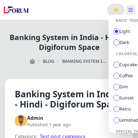
ge
BASIC THE
Light
Banking System in India - Hindi -
Dark
Digiforum Space
COLORFUL
BLOG
BANKING SYSTEM IN INDIA HINDI DIGIFORUM SPACE
Cupcake
Coffee
Dim
Banking System in India
Sunset
- Hindi - Digiforum Space
Retro
Admin
Lemona
Published 1 year ago
SPECIAL T
Category:
Test post cvategory