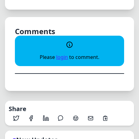
Comments
Please
login
to comment.
Share