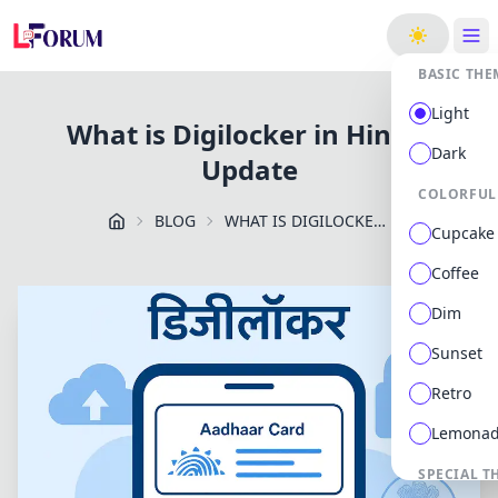
ge
BASIC THE
Light
What is Digilocker in Hindi -
Dark
Update
COLORFUL
BLOG
WHAT IS DIGILOCKER IN HINDI UPDATE
Cupcake
Coffee
Dim
Sunset
Retro
Lemona
SPECIAL T