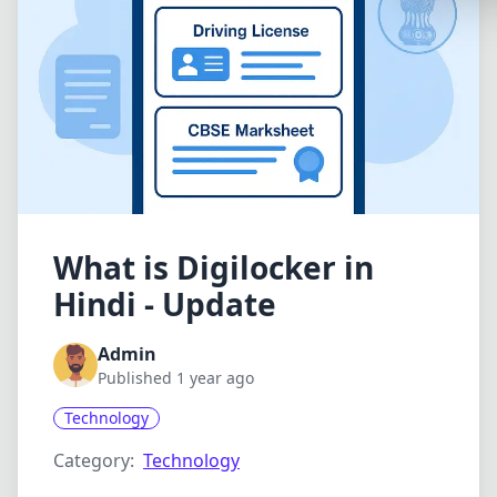
Synthwa
Cyberpu
Dracula
CMYK
SEASONAL
Valentin
Hallowe
What is Digilocker in
Hindi - Update
NATURE T
Garden
Admin
Forest
Published 1 year ago
Aqua
Technology
ELEGANT 
Category:
Technology
Luxury