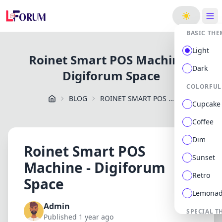
ge
BASIC THE
Light
Roinet Smart POS Machine -
Dark
Digiforum Space
COLORFUL
BLOG
ROINET SMART POS MACHINE DIGIFORUM SPACE
Cupcake
Coffee
Dim
Roinet Smart POS
Sunset
Machine - Digiforum
Retro
Space
Lemona
Admin
SPECIAL T
Published 1 year ago