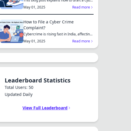
This blog post explains how to draft a cyber
crime complaint...
May 01, 2025
Read more
How to File a Cyber Crime
Complaint?
Cybercrime is rising fast in India, affecting
individuals an...
May 01, 2025
Read more
Leaderboard Statistics
Total Users: 50
Updated Daily
View Full Leaderboard