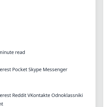
minute read
terest
Pocket
Skype
Messenger
terest
Reddit
VKontakte
Odnoklassniki
nt