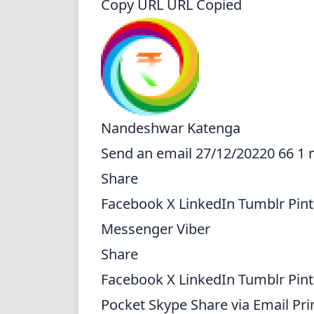
Copy URL URL Copied
Nandeshwar Katenga
Send an email
27/12/20220 66 1 
Share
Facebook
X
LinkedIn
Tumblr
Pin
Messenger
Viber
Share
Facebook
X
LinkedIn
Tumblr
Pin
Pocket
Skype
Share via Email
Pri