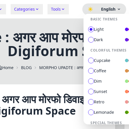
Categories
Tools
English
BASIC THEMES
Light
र आप मोरफो डिवाइस यूज
Dark
Digiforum Space
COLORFUL THEMES
Cupcake
Home
BLOG
MORPHO UPADTE : अगर
Coffee
Dim
Sunset
गर आप मोरफो डिवाइस
Retro
 - Digiforum Space
Lemonade
SPECIAL THEMES