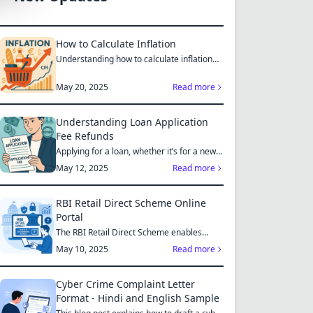
How to Calculate Inflation
Understanding how to calculate inflation
empowers you to mak...
May 20, 2025
Read more
Understanding Loan Application
Fee Refunds
Applying for a loan, whether it’s for a new
home, a car, or...
May 12, 2025
Read more
RBI Retail Direct Scheme Online
Portal
The RBI Retail Direct Scheme enables
individual investors bo...
May 10, 2025
Read more
Cyber Crime Complaint Letter
Format - Hindi and English Sample